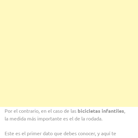
Por el contrario, en el caso de las
bicicletas infantiles
,
la medida más importante es el de la rodada.
Este es el primer dato que debes conocer, y aquí te