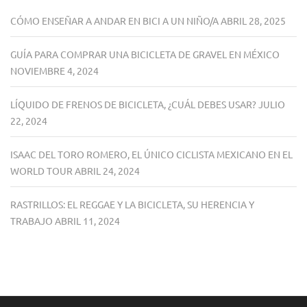
CÓMO ENSEÑAR A ANDAR EN BICI A UN NIÑO/A
ABRIL 28, 2025
GUÍA PARA COMPRAR UNA BICICLETA DE GRAVEL EN MÉXICO
NOVIEMBRE 4, 2024
LÍQUIDO DE FRENOS DE BICICLETA, ¿CUÁL DEBES USAR?
JULIO
22, 2024
ISAAC DEL TORO ROMERO, EL ÚNICO CICLISTA MEXICANO EN EL
WORLD TOUR
ABRIL 24, 2024
RASTRILLOS: EL REGGAE Y LA BICICLETA, SU HERENCIA Y
TRABAJO
ABRIL 11, 2024