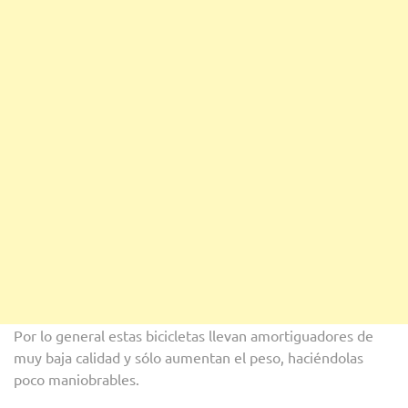
Por lo general estas bicicletas llevan amortiguadores de
muy baja calidad y sólo aumentan el peso, haciéndolas
poco maniobrables.