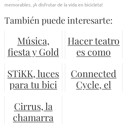
memorables. ¡A disfrutar de la vida en bicicleta!
También puede interesarte:
Música,
Hacer teatro
fiesta y Gold
es como
sprints en
andar en
STiKK, luces
Connected
Pasagüero,
bici, te
para tu bici
Cycle, el
el recuento
ayuda a vivir
en la palma
pedal que te
en el
Cirrus, la
de tu mano
lo dice todo
presente:
chamarra
Paulina
con airbag
Treviño