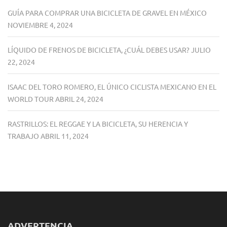
GUÍA PARA COMPRAR UNA BICICLETA DE GRAVEL EN MÉXICO
NOVIEMBRE 4, 2024
LÍQUIDO DE FRENOS DE BICICLETA, ¿CUÁL DEBES USAR?
JULIO
22, 2024
ISAAC DEL TORO ROMERO, EL ÚNICO CICLISTA MEXICANO EN EL
WORLD TOUR
ABRIL 24, 2024
RASTRILLOS: EL REGGAE Y LA BICICLETA, SU HERENCIA Y
TRABAJO
ABRIL 11, 2024
ADVERTENCIA