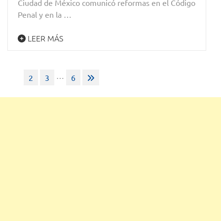
Ciudad de México comunicó reformas en el Código
Penal y en la …
LEER MÁS
Paginación
…
1
2
3
6
de
entradas