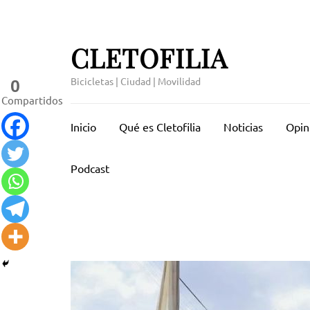
Saltar
al
contenido
CLETOFILIA
(presiona
la
Bicicletas | Ciudad | Movilidad
0
tecla
Compartidos
Intro)
Inicio
Qué es Cletofilia
Noticias
Opin
Podcast