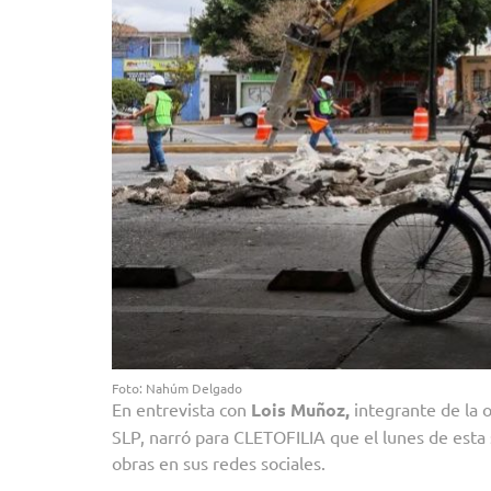
Foto: Nahúm Delgado
En entrevista con
Lois Muñoz,
integrante de la 
SLP, narró para CLETOFILIA que el lunes de esta s
obras en sus redes sociales.