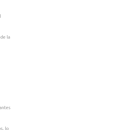
l
de la
tantes
s, lo