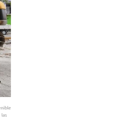
enible
 las