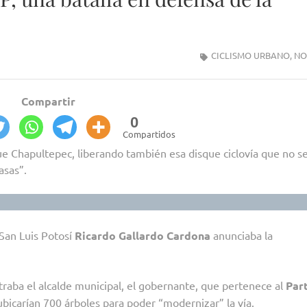
CICLISMO URBANO
,
NO
Compartir
0
Compartidos
 Chapultepec, liberando también esa disque ciclovía que no se
asas”.
San Luis Potosí
Ricardo Gallardo Cardona
anunciaba la
raba el alcalde municipal, el gobernante, que pertenece al
Par
ubicarían 700 árboles
para poder “modernizar” la vía.