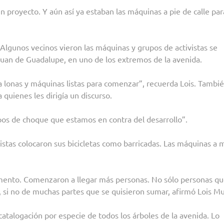
un proyecto. Y aún así ya estaban las máquinas a pie de calle par
lgunos vecinos vieron las máquinas y grupos de activistas se
 Juan de Guadalupe, en uno de los extremos de la avenida.
ía lonas y máquinas listas para comenzar”, recuerda Lois. Tambi
quienes les dirigía un discurso.
upos de choque que estamos en contra del desarrollo”.
listas colocaron sus bicicletas como barricadas. Las máquinas a 
mento. Comenzaron a llegar más personas. No sólo personas q
a, si no de muchas partes que se quisieron sumar, afirmó Lois M
catalogación por especie de todos los árboles de la avenida. Lo