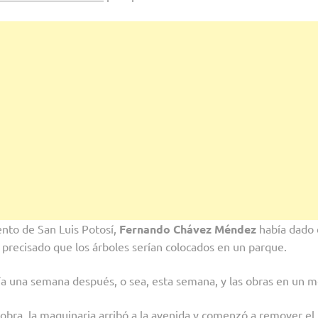
ento de San Luis Potosí,
Fernando Chávez Méndez
había dado 
y precisado que los árboles serían colocados en un parque.
ría una semana después, o sea, esta semana, y las obras en un 
obra, la maquinaria arribó a la avenida y comenzó a remover el