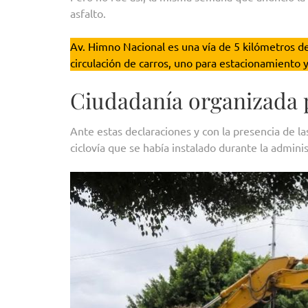
asfalto.
Av. Himno Nacional es una vía de 5 kilómetros de
circulación de carros, uno para estacionamiento y
Ciudadanía organizada 
Ante estas declaraciones y con la presencia de las
ciclovía que se había instalado durante la admini