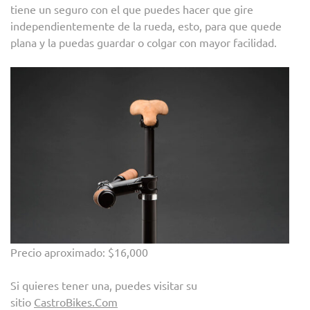
tiene un seguro con el que puedes hacer que gire
independientemente de la rueda, esto, para que quede
plana y la puedas guardar o colgar con mayor facilidad.
Precio aproximado: $16,000
Si quieres tener una, puedes visitar su
sitio
CastroBikes.Com