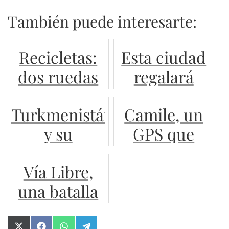
También puede interesarte:
Recicletas:
Esta ciudad
dos ruedas
regalará
para
bicis a sus
Turkmenistán,
Camile, un
trabajadores
habitantes
y su
GPS que
de la salud
para dejar el
dictador
además
auto
Vía Libre,
ciclista
graba video
una batalla
y fotos HD
en el reino