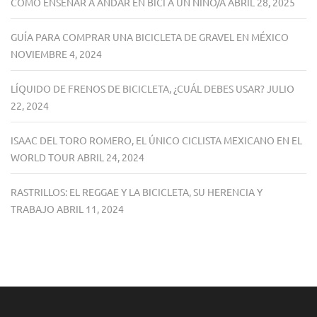
CÓMO ENSEÑAR A ANDAR EN BICI A UN NIÑO/A
ABRIL 28, 2025
GUÍA PARA COMPRAR UNA BICICLETA DE GRAVEL EN MÉXICO
NOVIEMBRE 4, 2024
LÍQUIDO DE FRENOS DE BICICLETA, ¿CUÁL DEBES USAR?
JULIO
22, 2024
ISAAC DEL TORO ROMERO, EL ÚNICO CICLISTA MEXICANO EN EL
WORLD TOUR
ABRIL 24, 2024
RASTRILLOS: EL REGGAE Y LA BICICLETA, SU HERENCIA Y
TRABAJO
ABRIL 11, 2024