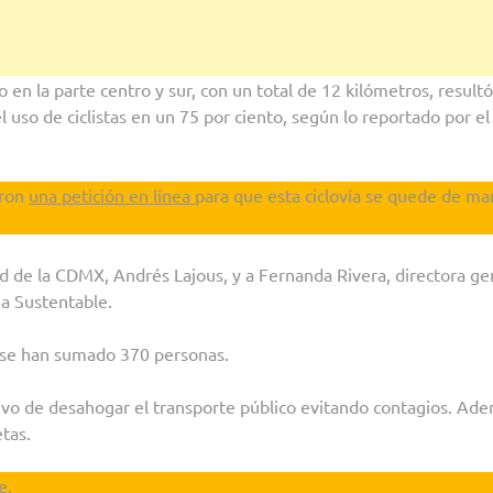
 en la parte centro y sur, con un total de 12 kilómetros, resultó
uso de ciclistas en un 75 por ciento, según lo reportado por el
aron
una petición en línea
para que esta ciclovía se quede de ma
dad de la CDMX, Andrés Lajous, y a Fernanda Rivera, directora ge
a Sustentable.
s se han sumado 370 personas.
ivo de desahogar el transporte público evitando contagios. Ad
tas.
e.