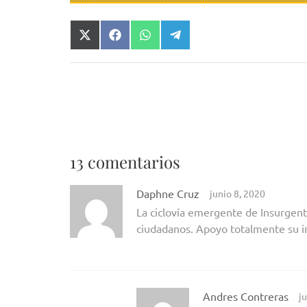
Compartir
Compartir
Compartir
Compartir
en
en
en
en
X
Facebook
WhatsApp
Telegram
(Twitter)
Navegación
Se abre camino hacia la dignificación del transpo
de
público
entradas
13 comentarios
Daphne Cruz
junio 8, 2020
La ciclovía emergente de Insurgent
ciudadanos. Apoyo totalmente su
Andres Contreras
j