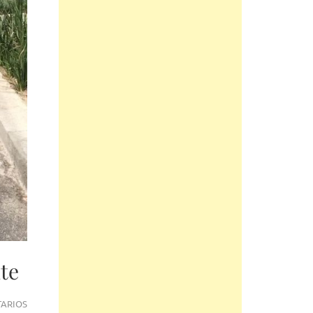
te
EN
TARIOS