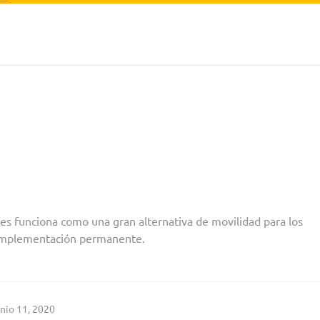
rte
Transitorios, un corto documental sobre la bici y el
amb
es funciona como una gran alternativa de movilidad para los
 implementación permanente.
unio 11, 2020