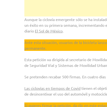
Aunque la ciclovía emergente sólo se ha instalado
un éxito en su primera semana, incrementando el 
diario
El Sol de México
.
Ante esta situación, usuarios de la bicicleta lanz
permanente.
Esta petición va dirigida al secretario de Movili
de Seguridad Vial y Sistemas de Movilidad Urban
Se pretenden recabar 500 firmas. En cuatro día
Las ciclovías en tiempos de Covid
tienen el objet
de desincentivar el uso del automóvil y motocicle
Si quieres firmar la petición, da clic en este enlac