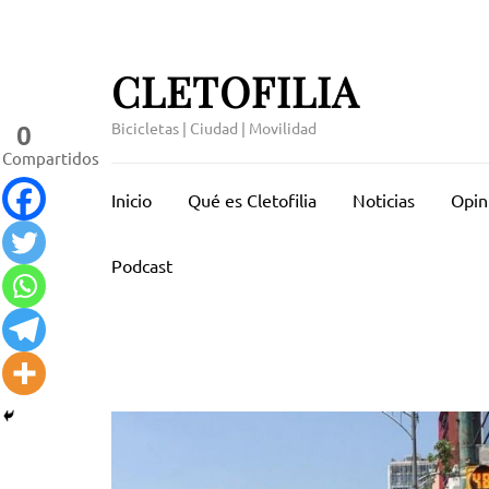
Saltar
al
contenido
CLETOFILIA
(presiona
la
Bicicletas | Ciudad | Movilidad
0
tecla
Compartidos
Intro)
Inicio
Qué es Cletofilia
Noticias
Opin
Podcast