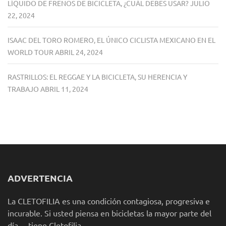
LÍQUIDO DE FRENOS DE BICICLETA, ¿CUÁL DEBES USAR?
JULIO
22, 2024
ISAAC DEL TORO ROMERO, EL ÚNICO CICLISTA MEXICANO EN EL
WORLD TOUR
ABRIL 24, 2024
RASTRILLOS: EL REGGAE Y LA BICICLETA, SU HERENCIA Y
TRABAJO
ABRIL 11, 2024
ADVERTENCIA
La CLETOFILIA es una condición contagiosa, progresiva e
incurable. Si usted piensa en bicicletas la mayor parte del
día… tiene Cletofilia.